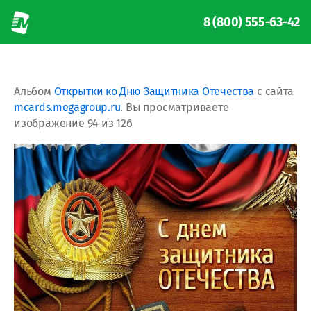
8 (800) 555-63-42
Альбом
Открытки ко Дню Защитника Отечества
с сайта
mcards.megagroup.ru
. Вы просматриваете
изображение 94 из 126