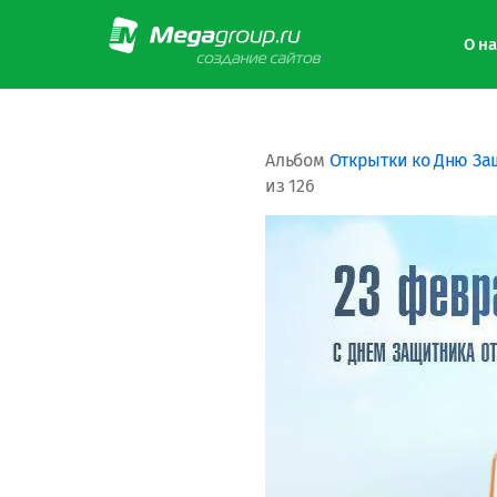
О на
Альбом
Открытки ко Дню За
из 126