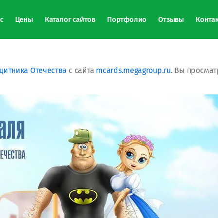
с
Цены
Каталог сайтов
Портфолио
Отзывы
Конта
щитника Отечества
с сайта
mcards.megagroup.ru
. Вы просма