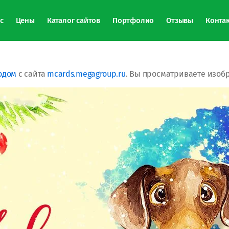
с
Цены
Каталог сайтов
Портфолио
Отзывы
Конта
одом
с сайта
mcards.megagroup.ru
. Вы просматриваете изобр