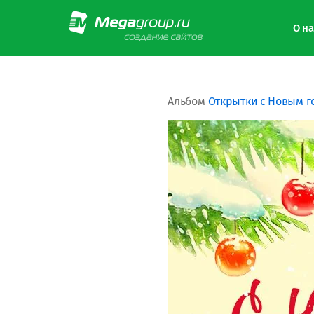
О на
Альбом
Открытки с Новым г