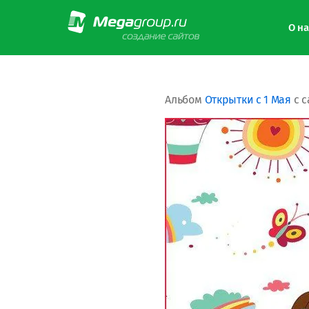
О на
Альбом
Открытки с 1 Мая
с с