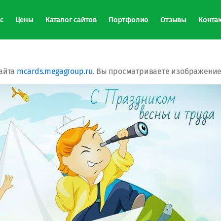
с
Цены
Каталог сайтов
Портфолио
Отзывы
Конта
айта
mcards.megagroup.ru
. Вы просматриваете изображение 