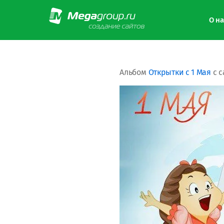
О на
Альбом
Открытки с 1 Мая
с с