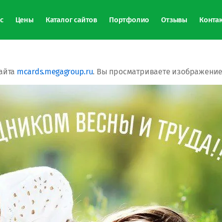
с
Цены
Каталог сайтов
Портфолио
Отзывы
Конта
айта
mcards.megagroup.ru
. Вы просматриваете изображение 