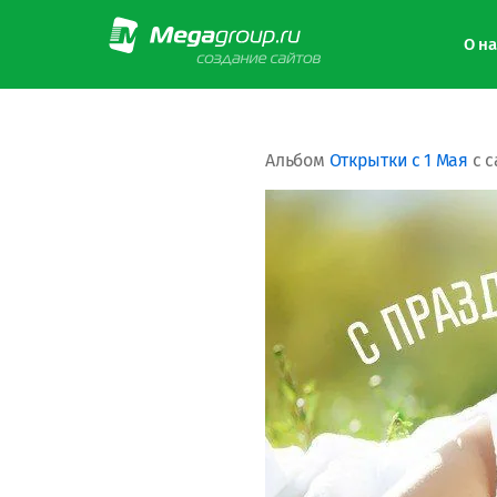
О на
Альбом
Открытки с 1 Мая
с с