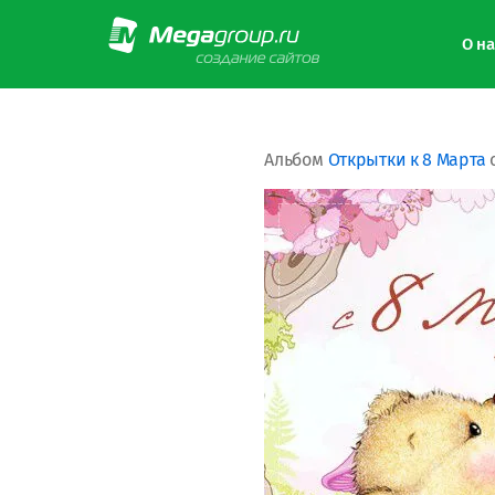
О на
Альбом
Открытки к 8 Марта
с