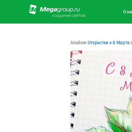
О на
Альбом
Открытки к 8 Марта
с