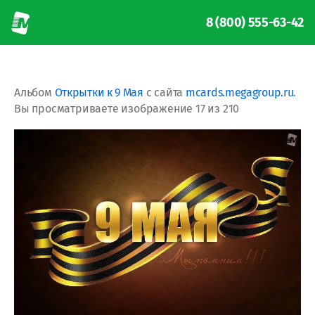
8 (800) 555-63-42
Альбом
Открытки к 9 Мая
с сайта
mcards.megagroup.ru
.
Вы просматриваете изображение 17 из 210