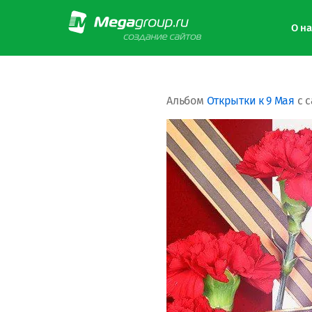
О на
Альбом
Открытки к 9 Мая
с 