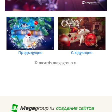
Предыдущее
Следующее
© mcards.megagroup.ru